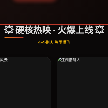
💥 硬核热映 · 火爆上线 💥
拳拳到肉 弹雨横飞