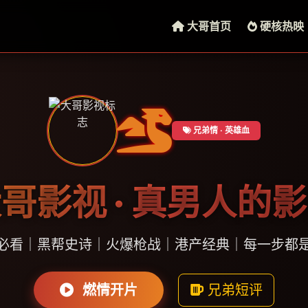
大哥首页
硬核热映
兄弟情 · 英雄血
哥影视 · 真男人的
必看｜黑帮史诗｜火爆枪战｜港产经典｜每一步都
燃情开片
兄弟短评