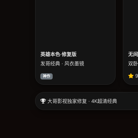
英雄本色·修复版
无间
发哥经典 · 风衣墨镜
双卧
9
神作
大哥影视独家修复 · 4K超清经典