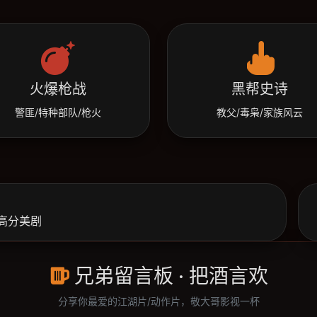
火爆枪战
黑帮史诗
警匪/特种部队/枪火
教父/毒枭/家族风云
高分美剧
兄弟留言板 · 把酒言欢
分享你最爱的江湖片/动作片，敬大哥影视一杯