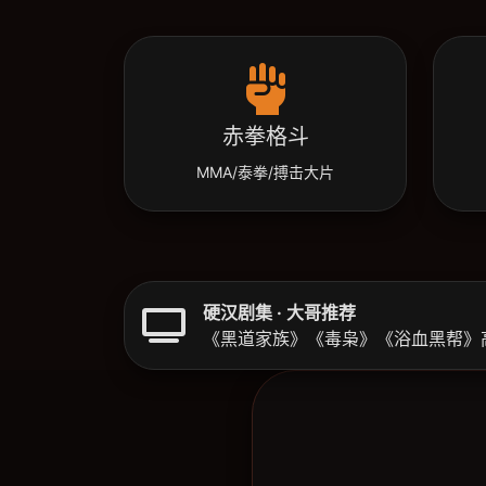
赤拳格斗
MMA/泰拳/搏击大片
硬汉剧集 · 大哥推荐
《黑道家族》《毒枭》《浴血黑帮》