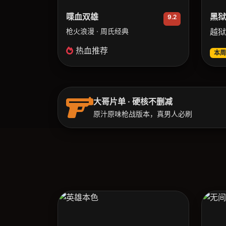
喋血双雄
黑狱
9.2
枪火浪漫 · 周氏经典
越狱
热血推荐
本周
大哥片单 · 硬核不删减
原汁原味枪战版本，真男人必刷