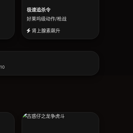
极速追杀令
好莱坞级动作/枪战
肾上腺素飙升
10