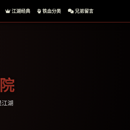
江湖经典
铁血分类
兄弟留言
影院
是江湖