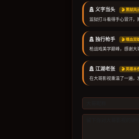
义字当头
🎬 黑狱
监狱打斗看得手心冒汗，
独行枪手
🎬 喋血
枪战戏美学巅峰，感谢大
江湖老张
🎬 英雄本
在大哥影视重温了一遍，