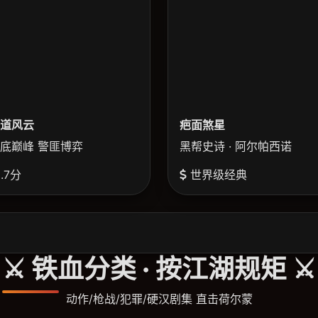
道风云
疤面煞星
底巅峰 警匪博弈
黑帮史诗 · 阿尔帕西诺
.7分
世界级经典
⚔️ 铁血分类 · 按江湖规矩 ⚔️
动作/枪战/犯罪/硬汉剧集 直击荷尔蒙