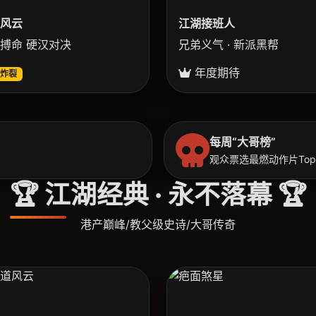
风云
江湖接班人
搏命 硬汉对决
兄弟义气 · 新派黑帮
年度期待
炸裂
每周“大哥榜”
观众票选最燃动作片Top
🏆 江湖经典 · 永不落幕 🏆
港产巅峰/教父级史诗/大哥传奇